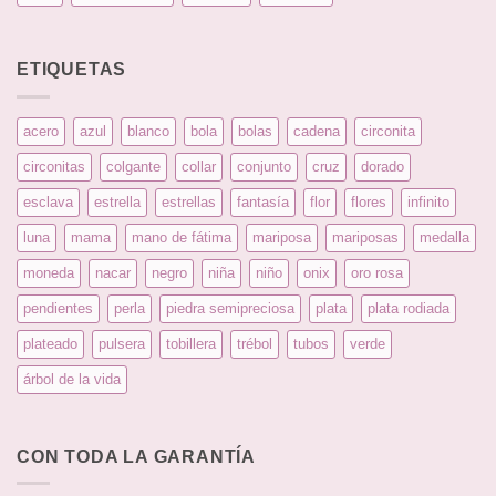
ETIQUETAS
acero
azul
blanco
bola
bolas
cadena
circonita
circonitas
colgante
collar
conjunto
cruz
dorado
esclava
estrella
estrellas
fantasía
flor
flores
infinito
luna
mama
mano de fátima
mariposa
mariposas
medalla
moneda
nacar
negro
niña
niño
onix
oro rosa
pendientes
perla
piedra semipreciosa
plata
plata rodiada
plateado
pulsera
tobillera
trébol
tubos
verde
árbol de la vida
CON TODA LA GARANTÍA