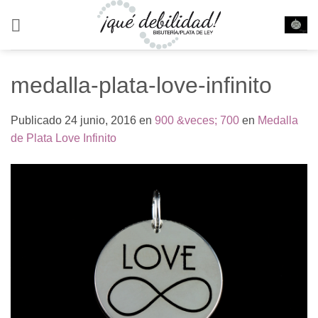
Saltar
al
contenido
medalla-plata-love-infinito
Publicado
24 junio, 2016
en
900 &veces; 700
en
Medalla
de Plata Love Infinito