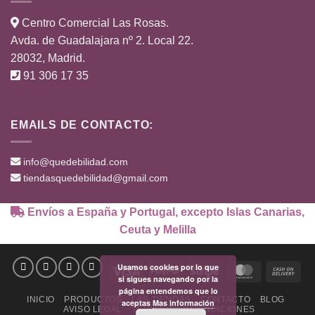
Centro Comercial Las Rosas.
Avda. de Guadalajara nº 2. Local 22.
28032, Madrid.
91 306 17 35
EMAILS DE CONTACTO:
info@quedebilidad.com
tiendasquedebilidad@gmail.com
Envíos a España y Portugal, excepto Islas Canarias,
Ceuta y Melilla
Usamos cookies por lo que
Visa
PayPal
Stripe
MasterCard
Cas
si sigues navegando por la
On
página entendemos que lo
INICIO
PRODUCTOS
LAS TIENDAS
CONTACTO
BLOG
Deli
aceptas
Mas información
AVISO LEGAL
TÉRMINOS Y CONDICIONES