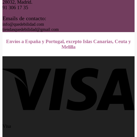
28032, Madrid.
91 306 17 35
Emails de contacto:
info@quedebilidad.com
tiendasquedebilidad@gmail.com
Envíos a España y Portugal, excepto Islas Canarias, Ceuta y
Melilla
Visa