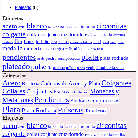
Plateado
(8)
Etiquetas
circonitas
blanco
acero
circonita
cadena
azul
bolas
bola
colgante
collar
dorado
conjunto
cruz
estrella
esclava
estrellas
flor
flores
infinito
mama
mariposa
luna
fantasía
mano de fátima
mariposas
medalla
moneda
negro
nacar
niño
niña
oro rosa
onix
plata
pendientes
plata rodiada
piedra semipreciosa
perla
plateado
pulsera
árbol de la vida
tobillera
trébol
verde
tubos
Categorías
Colgantes
Acero
Cadenas de Acero y Plata
Bisutería
Collares
Monedas y
Conjuntos
Esclavas
Grabación
Pendientes
Medallones
Piedras semipreciosas
Plata
Pulseras
Plata Rodiada
Tobilleras
Etiquetas
circonitas
blanco
acero
circonita
cadena
azul
bolas
bola
colgante
collar
dorado
conjunto
cruz
estrella
esclava
estrellas