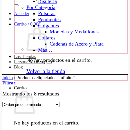
Bisutería
Por Categoría
Pulseras
Acceder
Pendientes
Carrito /
0,00
€
Colgantes
Monedas y Medallones
Collares
Cadenas de Acero y Plata
Más…
Las Tiendas
No hay productos en el carrito.
Personaliza tu regalo
Blog
Volver a la tienda
Inicio
/
Productos etiquetados “infinito”
Filtrar
Carrito
Mostrando los 8 resultados
No hay productos en el carrito.