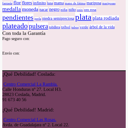
flor
flores
infinito
mama
mariposa
luna
fantasía
mano de fátima
mariposas
medalla
moneda
negro
nacar
niño
niña
oro rosa
onix
plata
pendientes
plata rodiada
piedra semipreciosa
perla
plateado
pulsera
árbol de la vida
tobillera
trébol
verde
tubos
Con toda la Garantía
Pago seguro con:
Envío con:
¡Qué Debilidad! Coslada:
Centro Comercial La Rambla.
Calle Honduras nº 27. Local H3.
28823 Coslada, Madrid.
91 673 40 56
¡Qué Debilidad! Madrid:
Centro Comercial Las Rosas.
Avda. de Guadalajara nº 2. Local 22.