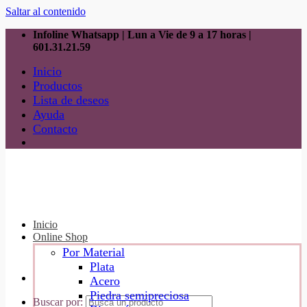
Saltar al contenido
Infoline Whatsapp | Lun a Vie de 9 a 17 horas |
601.31.21.59
Inicio
Productos
Lista de deseos
Ayuda
Contacto
Inicio
Online Shop
Por Material
Plata
Acero
Piedra semipreciosa
Buscar por: