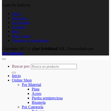
Cash On Delivery
Inicio
Productos
Las Tiendas
Contacto
Blog
Aviso Legal
Términos y condiciones
Copyright 2017 ©
¡Qué Debilidad! S.L.
Desarrollado por
Surrealtopia
Buscar por:
Inicio
Online Shop
Por Material
Plata
Acero
Piedra semipreciosa
Bisutería
Por Categoría