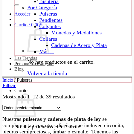
Bisutería
Por Categoría
Pulseras
Acceder
Pendientes
Carrito /
0,00
€
Colgantes
Monedas y Medallones
Collares
Cadenas de Acero y Plata
Más…
Las Tiendas
No hay productos en el carrito.
Personaliza tu regalo
Blog
Volver a la tienda
Inicio
/
Pulseras
Filtrar
Carrito
Mostrando 1–12 de 39 resultados
Nuestras
pulseras
y
cadenas de plata de ley
se
complementan con otros diseños que incluyen circonita,
No hay productos en el carrito.
piedras semipreciosas, ámbar o esmalte. Tenemos las