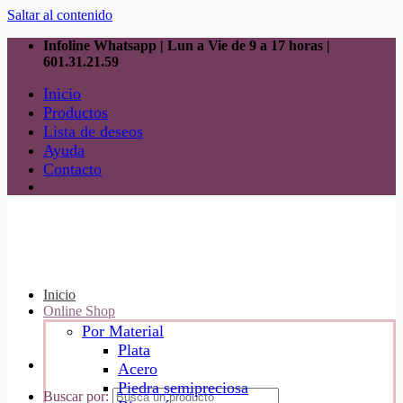
Saltar al contenido
Infoline Whatsapp | Lun a Vie de 9 a 17 horas |
601.31.21.59
Inicio
Productos
Lista de deseos
Ayuda
Contacto
Inicio
Online Shop
Por Material
Plata
Acero
Piedra semipreciosa
Buscar por: