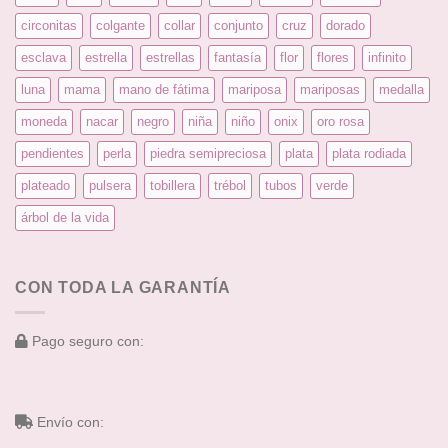
circonitas
colgante
collar
conjunto
cruz
dorado
esclava
estrella
estrellas
fantasía
flor
flores
infinito
luna
mama
mano de fátima
mariposa
mariposas
medalla
moneda
nacar
negro
niña
niño
onix
oro rosa
pendientes
perla
piedra semipreciosa
plata
plata rodiada
plateado
pulsera
tobillera
trébol
tubos
verde
árbol de la vida
CON TODA LA GARANTÍA
Pago seguro con:
Envío con: