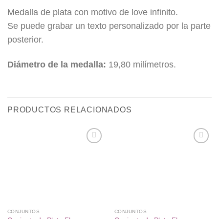
Medalla de plata con motivo de love infinito.
Se puede grabar un texto personalizado por la parte
posterior.
Diámetro de la medalla:
19,80 milímetros.
PRODUCTOS RELACIONADOS
Añadir
Añadir
a la
a la
lista de
lista de
deseos
deseos
CONJUNTOS
CONJUNTOS