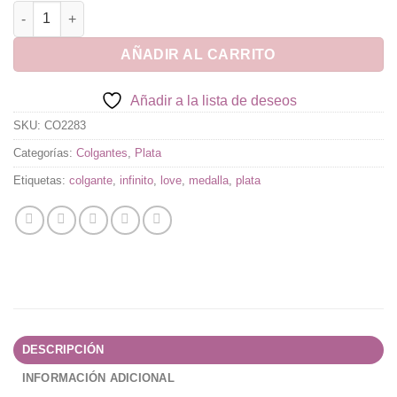
Medalla de Plata Love Infinito cantidad
AÑADIR AL CARRITO
Añadir a la lista de deseos
SKU:
CO2283
Categorías:
Colgantes
,
Plata
Etiquetas:
colgante
,
infinito
,
love
,
medalla
,
plata
DESCRIPCIÓN
INFORMACIÓN ADICIONAL