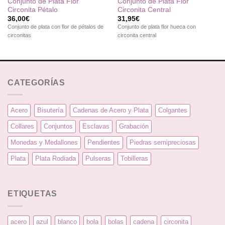
Conjunto de Plata Flor
Conjunto de Plata Flor
Circonita Pétalo
Circonita Central
36,00
€
31,95
€
Conjunto de plata con flor de pétalos de
Conjunto de plata flor hueca con
circonitas
circonita central
CATEGORÍAS
Acero
Bisutería
Cadenas de Acero y Plata
Colgantes
Collares
Conjuntos
Esclavas
Grabación
Monedas y Medallones
Pendientes
Piedras semipreciosas
Plata
Plata Rodiada
Pulseras
Tobilleras
ETIQUETAS
acero
azul
blanco
bola
bolas
cadena
circonita