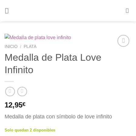
Saltar
al
contenido
INICIO
/
PLATA
Añadir
Medalla de Plata Love
a la
lista de
Infinito
deseos
12,95
€
Medalla de plata con símbolo de love infinito
Solo quedan 2 disponibles