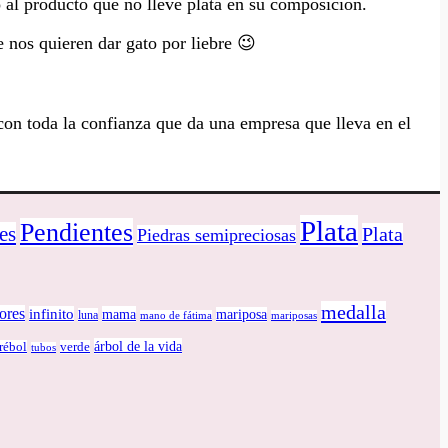
o al producto que no lleve plata en su composición.
 nos quieren dar gato por liebre 😉
on toda la confianza que da una empresa que lleva en el
Plata
Pendientes
es
Plata
Piedras semipreciosas
medalla
lores
infinito
mama
mariposa
luna
mano de fátima
mariposas
árbol de la vida
trébol
verde
tubos