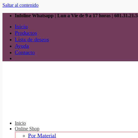
Saltar al contenido
Infoline Whatsapp | Lun a Vie de 9 a 17 horas |
601.31.21.5
Inicio
Productos
Lista de deseos
Ayuda
Contacto
Inicio
Online Shop
Por Material