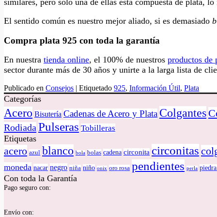
similares, pero sólo una de ellas está compuesta de plata, lo
El sentido común es nuestro mejor aliado, si es demasiado
b
Compra plata 925 con toda la garantía
En nuestra
tienda online
, el 100% de nuestros
productos de 
sector durante más de 30 años y unirte a la larga lista de cl
Publicado en
Consejos
|
Etiquetado
925
,
Información Útil
,
Plata
Categorías
Colgantes
Acero
C
Cadenas de Acero y Plata
Bisutería
Pulseras
Rodiada
Tobilleras
Etiquetas
circonitas
blanco
acero
col
circonita
cadena
azul
bolas
bola
pendientes
moneda
negro
nacar
niño
piedra
niña
oro rosa
onix
perla
Con toda la Garantía
Pago seguro con:
Envío con: