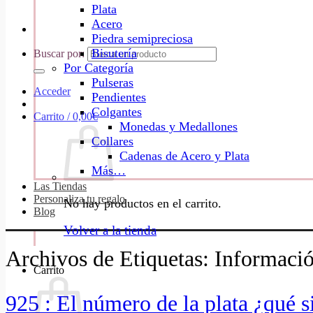
Plata
Acero
Piedra semipreciosa
Bisutería
Buscar por:
Por Categoría
Pulseras
Acceder
Pendientes
Colgantes
Carrito /
0,00
€
Monedas y Medallones
Collares
Cadenas de Acero y Plata
Más…
Las Tiendas
Personaliza tu regalo
No hay productos en el carrito.
Blog
Volver a la tienda
Archivos de Etiquetas:
Informació
Carrito
925 : El número de la plata ¿qué s