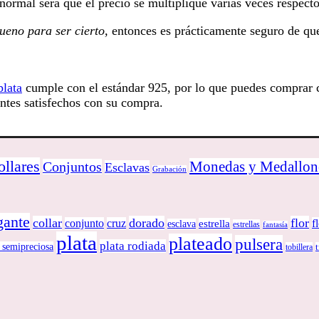
 normal será que el precio se multiplique varias veces respect
ueno para ser cierto,
entonces es prácticamente seguro de que
plata
cumple con el estándar 925, por lo que puedes comprar c
ientes satisfechos con su compra.
ollares
Monedas y Medallon
Conjuntos
Esclavas
Grabación
gante
collar
dorado
flor
conjunto
cruz
f
estrella
esclava
estrellas
fantasía
plata
plateado
pulsera
plata rodiada
 semipreciosa
tobillera