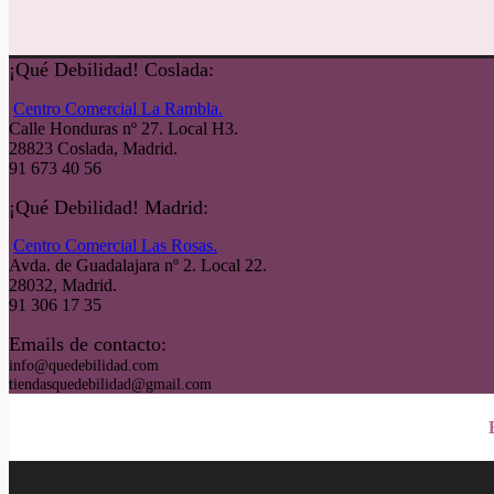
¡Qué Debilidad! Coslada:
Centro Comercial La Rambla.
Calle Honduras nº 27. Local H3.
28823 Coslada, Madrid.
91 673 40 56
¡Qué Debilidad! Madrid:
Centro Comercial Las Rosas.
Avda. de Guadalajara nº 2. Local 22.
28032, Madrid.
91 306 17 35
Emails de contacto:
info@quedebilidad.com
tiendasquedebilidad@gmail.com