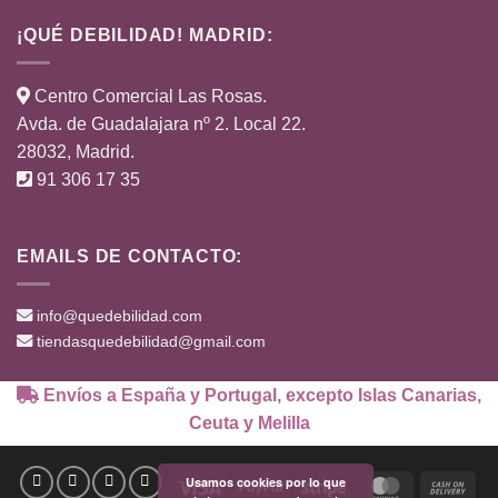
¡QUÉ DEBILIDAD! MADRID:
Centro Comercial Las Rosas.
Avda. de Guadalajara nº 2. Local 22.
28032, Madrid.
91 306 17 35
EMAILS DE CONTACTO:
info@quedebilidad.com
tiendasquedebilidad@gmail.com
Envíos a España y Portugal, excepto Islas Canarias,
Ceuta y Melilla
Usamos cookies por lo que
Visa
PayPal
Stripe
MasterCard
Cas