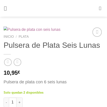
Saltar
al
contenido
INICIO
/
PLATA
Añadir
Pulsera de Plata Seis Lunas
a la
lista de
deseos
10,95
€
Pulsera de plata con 6 seis lunas
Solo quedan 2 disponibles
Pulsera de Plata Seis Lunas cantidad