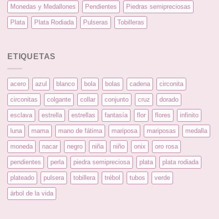
Monedas y Medallones
Pendientes
Piedras semipreciosas
Plata
Plata Rodiada
Pulseras
Tobilleras
ETIQUETAS
acero
azul
blanco
bola
bolas
cadena
circonita
circonitas
colgante
collar
conjunto
cruz
dorado
esclava
estrella
estrellas
fantasía
flor
flores
infinito
luna
mama
mano de fátima
mariposa
mariposas
medalla
moneda
nacar
negro
niña
niño
onix
oro rosa
pendientes
perla
piedra semipreciosa
plata
plata rodiada
plateado
pulsera
tobillera
trébol
tubos
verde
árbol de la vida