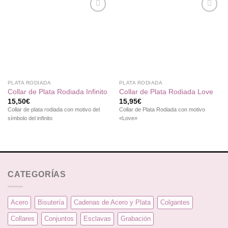
Añadir
Añadir
a la
a la
lista de
lista de
deseos
deseos
PLATA RODIADA
PLATA RODIADA
Collar de Plata Rodiada Infinito
Collar de Plata Rodiada Love
15,50
€
15,95
€
Collar de plata rodiada con motivo del
Collar de Plata Rodiada con motivo
símbolo del infinito
«Love»
CATEGORÍAS
Acero
Bisutería
Cadenas de Acero y Plata
Colgantes
Collares
Conjuntos
Esclavas
Grabación