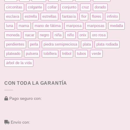
circonitas
colgante
collar
conjunto
cruz
dorado
esclava
estrella
estrellas
fantasía
flor
flores
infinito
luna
mama
mano de fátima
mariposa
mariposas
medalla
moneda
nacar
negro
niña
niño
onix
oro rosa
pendientes
perla
piedra semipreciosa
plata
plata rodiada
plateado
pulsera
tobillera
trébol
tubos
verde
árbol de la vida
CON TODA LA GARANTÍA
Pago seguro con:
Envío con: