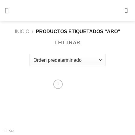
Saltar
al
contenido
INICIO
/
PRODUCTOS ETIQUETADOS “ARO”
FILTRAR
Añadir
a la
lista de
deseos
PLATA