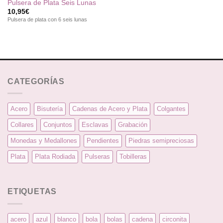
Pulsera de Plata Seis Lunas
10,95
€
Pulsera de plata con 6 seis lunas
CATEGORÍAS
Acero
Bisutería
Cadenas de Acero y Plata
Colgantes
Collares
Conjuntos
Esclavas
Grabación
Monedas y Medallones
Pendientes
Piedras semipreciosas
Plata
Plata Rodiada
Pulseras
Tobilleras
ETIQUETAS
acero
azul
blanco
bola
bolas
cadena
circonita