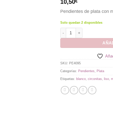
10,50
€
Pendientes de plata con ma
Solo quedan 2 disponibles
Pendientes de Plata Mariposa 
AÑAD
Añad
SKU:
PE4095
Categorías:
Pendientes
,
Plata
Etiquetas:
blanco
,
circonitas
,
liso
,
m