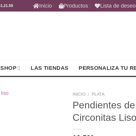
Inicio
Productos
Lista de deseo
1.21.59
 SHOP
LAS TIENDAS
PERSONALIZA TU R
INICIO
/
PLATA
Pendientes de
Añadir
Circonitas Lis
a la
lista de
deseos