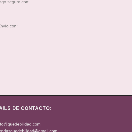
go seguro con:
nvío con:
AILS DE CONTACTO:
nfo@quedebilidad.com
iendasquedebilidad@gmail.com