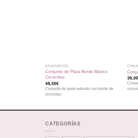
Añadir
a la
lista de
deseos
+
+
CONJUNTOS
CONJ
Conjunto de Plata Borde Blanco
Conju
Circonitas
36,0
48,50
€
Conjun
Conjunto de plata redondo con borde de
circon
circonitas
CATEGORÍAS