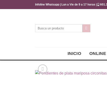
Saltar
Infoline Whatsapp | Lun a Vie de 9 a 17 horas |
601.3
al
contenido
Buscar
por:
INICIO
ONLINE