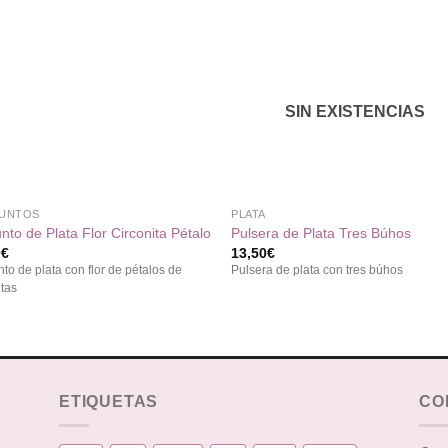
Añadir
Aña
a la
a l
lista de
lista
deseos
des
SIN EXISTENCIAS
+
UNTOS
PLATA
nto de Plata Flor Circonita Pétalo
Pulsera de Plata Tres Búhos
0
€
13,50
€
to de plata con flor de pétalos de
Pulsera de plata con tres búhos
itas
ETIQUETAS
CO