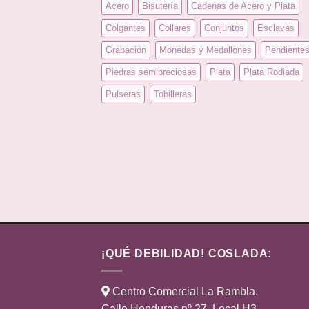
Acero
Bisutería
Cadenas de Acero y Plata
Colgantes
Collares
Conjuntos
Esclavas
Grabación
Monedas y Medallones
Pendiente
Piedras semipreciosas
Plata
Plata Rodiada
Pulseras
Tobilleras
¡QUÉ DEBILIDAD! COSLADA:
Centro Comercial La Rambla.
Calle Honduras nº 27. Local H3.