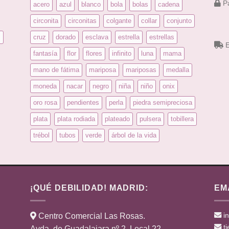
Pa
acero
azul
blanco
bola
bolas
cadena
circonita
circonitas
colgante
collar
conjunto
s
cruz
dorado
esclava
estrella
estrellas
E
fantasía
flor
flores
infinito
luna
mama
mano de fátima
mariposa
mariposas
medalla
moneda
nacar
negro
niña
niño
onix
oro rosa
pendientes
perla
piedra semipreciosa
plata
plata rodiada
plateado
pulsera
tobillera
trébol
tubos
verde
árbol de la vida
¡QUÉ DEBILIDAD! MADRID:
EM
i
Centro Comercial Las Rosas.
t
Avda. de Guadalajara nº 2. Local 22.