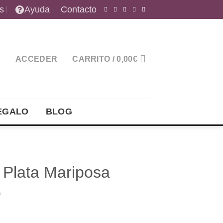
s
Ayuda
Contacto
ACCEDER
CARRITO /
0,00
€
EGALO
BLOG
 Plata Mariposa
o