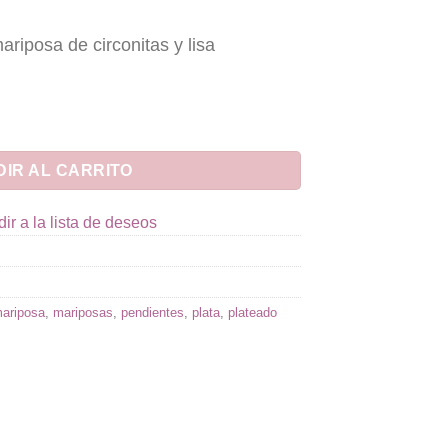
riposa de circonitas y lisa
Circonitas Liso cantidad
IR AL CARRITO
ir a la lista de deseos
ariposa
,
mariposas
,
pendientes
,
plata
,
plateado