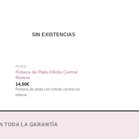
dir
Añadir
a
a la
 de
lista de
eos
deseos
SIN EXISTENCIAS
+
+
PLATA
CONJUNTOS
Pulsera de Plata Infinito Central
Conjunto de Plata C
Relieve
Rosa
14,50
€
30,95
€
Pulsera de plata con infinito central en
Conjunto de plata con c
relieve.
blancas
N TODA LA GARANTÍA