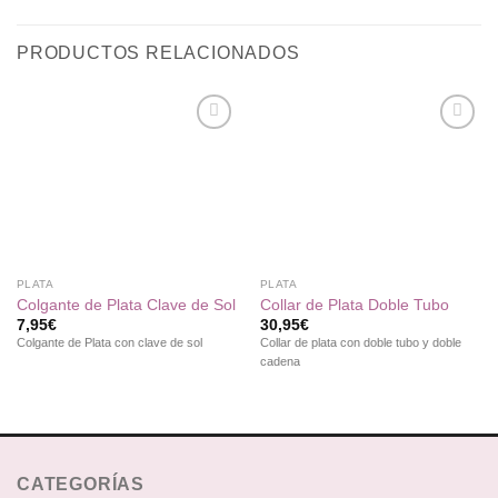
PRODUCTOS RELACIONADOS
Añadir
Añadir
a la
a la
lista de
lista de
deseos
deseos
PLATA
PLATA
Colgante de Plata Clave de Sol
Collar de Plata Doble Tubo
7,95
€
30,95
€
Colgante de Plata con clave de sol
Collar de plata con doble tubo y doble
cadena
CATEGORÍAS