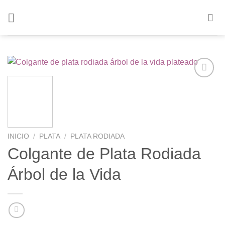
Saltar
al
contenido
Añadir
a la
lista de
deseos
INICIO
/
PLATA
/
PLATA RODIADA
Colgante de Plata Rodiada
Árbol de la Vida