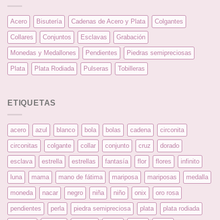
Acero
Bisutería
Cadenas de Acero y Plata
Colgantes
Collares
Conjuntos
Esclavas
Grabación
Monedas y Medallones
Pendientes
Piedras semipreciosas
Plata
Plata Rodiada
Pulseras
Tobilleras
ETIQUETAS
acero
azul
blanco
bola
bolas
cadena
circonita
circonitas
colgante
collar
conjunto
cruz
dorado
esclava
estrella
estrellas
fantasía
flor
flores
infinito
luna
mama
mano de fátima
mariposa
mariposas
medalla
moneda
nacar
negro
niña
niño
onix
oro rosa
pendientes
perla
piedra semipreciosa
plata
plata rodiada