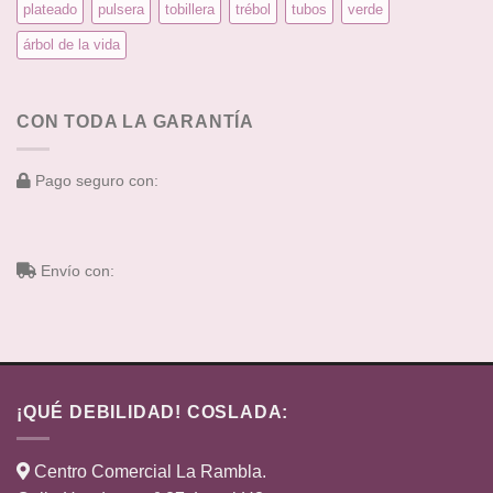
plateado
pulsera
tobillera
trébol
tubos
verde
árbol de la vida
CON TODA LA GARANTÍA
Pago seguro con:
Envío con:
¡QUÉ DEBILIDAD! COSLADA:
Centro Comercial La Rambla.