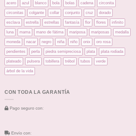
acero
azul
blanco
bola
bolas
cadena
circonita
circonitas
colgante
collar
conjunto
cruz
dorado
esclava
estrella
estrellas
fantasía
flor
flores
infinito
luna
mama
mano de fátima
mariposa
mariposas
medalla
moneda
nacar
negro
niña
niño
onix
oro rosa
pendientes
perla
piedra semipreciosa
plata
plata rodiada
plateado
pulsera
tobillera
trébol
tubos
verde
árbol de la vida
CON TODA LA GARANTÍA
Pago seguro con:
Envío con: