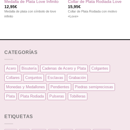
Medalla de Plata Love Infinito
Collar de Plata Rodiada Love
12,95
€
15,95
€
Medalla de plata con símbolo de love
Collar de Plata Rodiada con motivo
infinito
«Love»
CATEGORÍAS
Acero
Bisutería
Cadenas de Acero y Plata
Colgantes
Collares
Conjuntos
Esclavas
Grabación
Monedas y Medallones
Pendientes
Piedras semipreciosas
Plata
Plata Rodiada
Pulseras
Tobilleras
ETIQUETAS