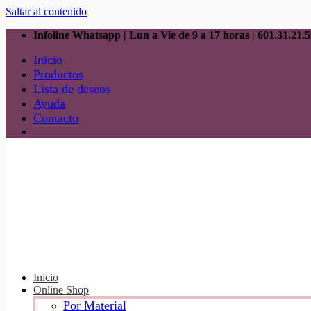
Saltar al contenido
Infoline Whatsapp | Lun a Vie de 9 a 17 horas |
601.31.21.5
Inicio
Productos
Lista de deseos
Ayuda
Contacto
Inicio
Online Shop
Por Material