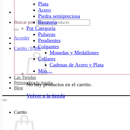
Plata
Acero
Piedra semipreciosa
Bisutería
Buscar por:
Por Categoría
Pulseras
Acceder
Pendientes
Colgantes
Carrito /
0,00
€
Monedas y Medallones
Collares
Cadenas de Acero y Plata
Más…
Las Tiendas
Personaliza tu regalo
No hay productos en el carrito.
Blog
Volver a la tienda
Carrito