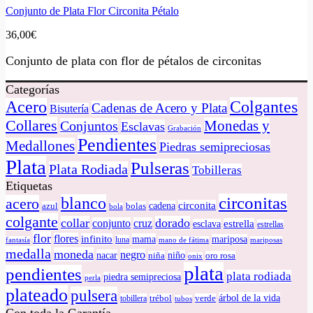
Conjunto de Plata Flor Circonita Pétalo
36,00
€
Conjunto de plata con flor de pétalos de circonitas
Categorías
Colgantes
Acero
Cadenas de Acero y Plata
Bisutería
Collares
Monedas y
Conjuntos
Esclavas
Grabación
Pendientes
Medallones
Piedras semipreciosas
Plata
Pulseras
Plata Rodiada
Tobilleras
Etiquetas
circonitas
blanco
acero
circonita
cadena
azul
bolas
bola
colgante
collar
dorado
conjunto
cruz
estrella
esclava
estrellas
flor
flores
infinito
mama
mariposa
luna
fantasía
mano de fátima
mariposas
medalla
moneda
negro
nacar
niño
niña
oro rosa
onix
plata
pendientes
plata rodiada
piedra semipreciosa
perla
plateado
pulsera
árbol de la vida
tobillera
trébol
verde
tubos