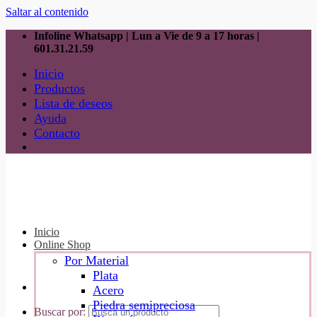
Saltar al contenido
Infoline Whatsapp | Lun a Vie de 9 a 17 horas |
601.31.21.59
Inicio
Productos
Lista de deseos
Ayuda
Contacto
Inicio
Online Shop
Por Material
Plata
Acero
Piedra semipreciosa
Buscar por: