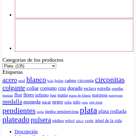
Categorias de los productos
Etiquetas
circonitas
blanco
acero
circonita
cadena
azul
bolas
bola
colgante
collar
dorado
conjunto
cruz
estrella
esclava
estrellas
flor
flores
infinito
mama
mariposa
luna
fantasía
mano de fátima
mariposas
medalla
moneda
negro
nacar
niño
niña
oro rosa
onix
plata
pendientes
plata rodiada
piedra semipreciosa
perla
plateado
pulsera
árbol de la vida
tobillera
trébol
verde
tubos
Descripción