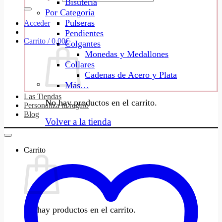
Bisutería
Por Categoría
Pulseras
Acceder
Pendientes
Carrito /
0,00
€
Colgantes
Monedas y Medallones
Collares
Cadenas de Acero y Plata
Más…
Las Tiendas
No hay productos en el carrito.
Personaliza tu regalo
Blog
Volver a la tienda
Carrito
No hay productos en el carrito.