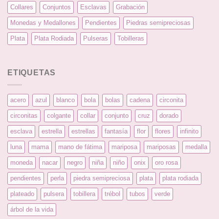
Collares
Conjuntos
Esclavas
Grabación
Monedas y Medallones
Pendientes
Piedras semipreciosas
Plata
Plata Rodiada
Pulseras
Tobilleras
ETIQUETAS
acero
azul
blanco
bola
bolas
cadena
circonita
circonitas
colgante
collar
conjunto
cruz
dorado
esclava
estrella
estrellas
fantasía
flor
flores
infinito
luna
mama
mano de fátima
mariposa
mariposas
medalla
moneda
nacar
negro
niña
niño
onix
oro rosa
pendientes
perla
piedra semipreciosa
plata
plata rodiada
plateado
pulsera
tobillera
trébol
tubos
verde
árbol de la vida