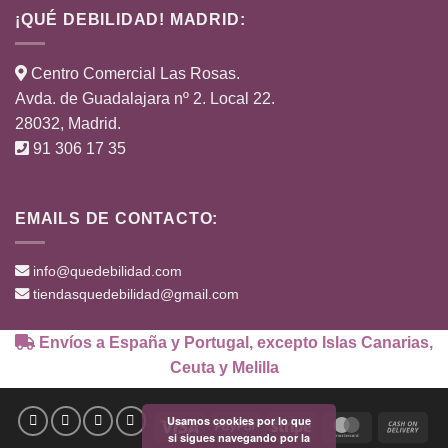
¡QUÉ DEBILIDAD! MADRID:
Centro Comercial Las Rosas.
Avda. de Guadalajara nº 2. Local 22.
28032, Madrid.
91 306 17 35
EMAILS DE CONTACTO:
info@quedebilidad.com
tiendasquedebilidad@gmail.com
Envíos a España y Portugal, excepto Islas Canarias,
Ceuta y Melilla
Usamos cookies por lo que
Visa
PayPal
Stripe
MasterCard
Cas
si sigues navegando por la
On