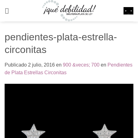
Saltar
al
contenido
pendientes-plata-estrella-
circonitas
Publicado
2 julio, 2016
en
900 &veces; 700
en
Pendientes
de Plata Estrellas Circonitas