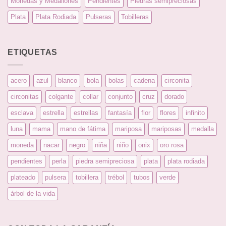
Monedas y Medallones
Pendientes
Piedras semipreciosas
Plata
Plata Rodiada
Pulseras
Tobilleras
ETIQUETAS
acero
azul
blanco
bola
bolas
cadena
circonita
circonitas
colgante
collar
conjunto
cruz
dorado
esclava
estrella
estrellas
fantasía
flor
flores
infinito
luna
mama
mano de fátima
mariposa
mariposas
medalla
moneda
nacar
negro
niña
niño
onix
oro rosa
pendientes
perla
piedra semipreciosa
plata
plata rodiada
plateado
pulsera
tobillera
trébol
tubos
verde
árbol de la vida