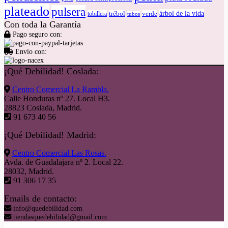
plateado
pulsera
árbol de la vida
tobillera
trébol
verde
tubos
Con toda la Garantía
Pago seguro con:
Envío con:
¡Qué Debilidad! Coslada:
Centro Comercial La Rambla.
Calle Honduras nº 27. Local H3.
28823 Coslada, Madrid.
91 673 40 56
¡Qué Debilidad! Madrid:
Centro Comercial Las Rosas.
Avda. de Guadalajara nº 2. Local 22.
28032, Madrid.
91 306 17 35
Emails de contacto:
info@quedebilidad.com
tiendasquedebilidad@gmail.com