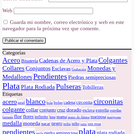
Web
Guarda mi nombre, correo electrónico y web en este
navegador para la próxima vez que comente.
Categorías
Colgantes
Acero
Cadenas de Acero y Plata
Bisutería
Collares
Monedas y
Conjuntos
Esclavas
Grabación
Pendientes
Medallones
Piedras semipreciosas
Plata
Pulseras
Plata Rodiada
Tobilleras
Etiquetas
circonitas
blanco
acero
circonita
cadena
azul
bolas
bola
colgante
collar
dorado
conjunto
cruz
estrella
esclava
estrellas
flor
flores
infinito
mama
mariposa
luna
fantasía
mano de fátima
mariposas
medalla
moneda
negro
nacar
niño
niña
oro rosa
onix
plata
pendientes
plata rodiada
piedra semipreciosa
perla