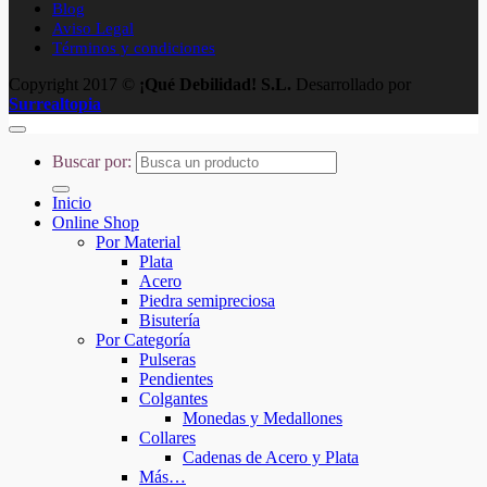
Blog
Aviso Legal
Términos y condiciones
Copyright 2017 ©
¡Qué Debilidad! S.L.
Desarrollado por
Surrealtopia
Buscar por:
Inicio
Online Shop
Por Material
Plata
Acero
Piedra semipreciosa
Bisutería
Por Categoría
Pulseras
Pendientes
Colgantes
Monedas y Medallones
Collares
Cadenas de Acero y Plata
Más…