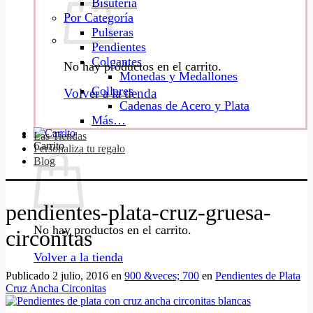
Bisutería
Por Categoría
Pulseras
Pendientes
Colgantes
No hay productos en el carrito.
Monedas y Medallones
Collares
Volver a la tienda
Cadenas de Acero y Plata
Más…
Las Tiendas
Carrito
Personaliza tu regalo
Blog
pendientes-plata-cruz-gruesa-
No hay productos en el carrito.
circonitas
Volver a la tienda
Publicado
2 julio, 2016
en
900 &veces; 700
en
Pendientes de Plata
Cruz Ancha Circonitas