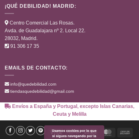
¡QUÉ DEBILIDAD! MADRID:
Centro Comercial Las Rosas.
Avda. de Guadalajara nº 2. Local 22.
28032, Madrid.
91 306 17 35
EMAILS DE CONTACTO:
info@quedebilidad.com
tiendasquedebilidad@gmail.com
Envíos a España y Portugal, excepto Islas Canarias,
Ceuta y Melilla
Usamos cookies por lo que
Visa
PayPal
Stripe
MasterCard
Cas
si sigues navegando por la
On