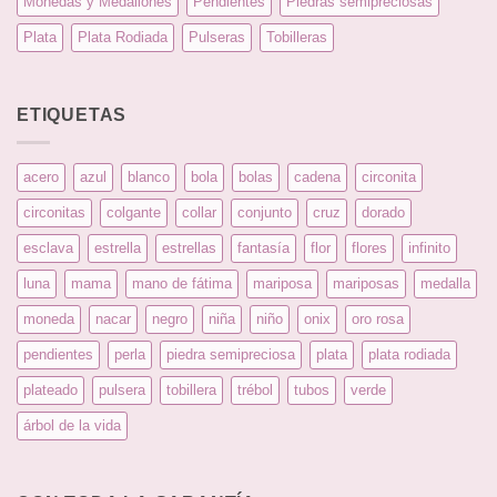
Monedas y Medallones
Pendientes
Piedras semipreciosas
Plata
Plata Rodiada
Pulseras
Tobilleras
ETIQUETAS
acero
azul
blanco
bola
bolas
cadena
circonita
circonitas
colgante
collar
conjunto
cruz
dorado
esclava
estrella
estrellas
fantasía
flor
flores
infinito
luna
mama
mano de fátima
mariposa
mariposas
medalla
moneda
nacar
negro
niña
niño
onix
oro rosa
pendientes
perla
piedra semipreciosa
plata
plata rodiada
plateado
pulsera
tobillera
trébol
tubos
verde
árbol de la vida