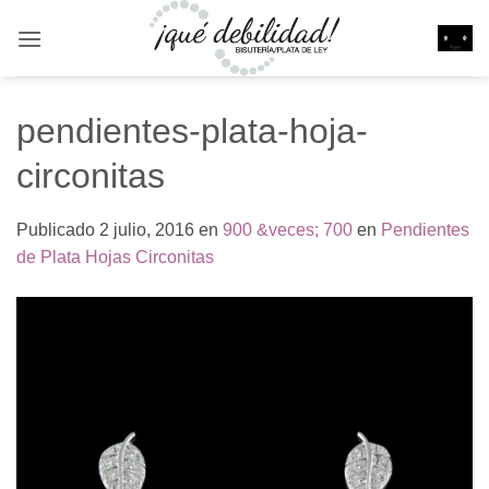
Saltar
al
contenido
pendientes-plata-hoja-
circonitas
Publicado
2 julio, 2016
en
900 &veces; 700
en
Pendientes
de Plata Hojas Circonitas