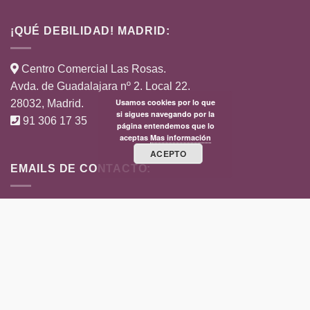
¡QUÉ DEBILIDAD! MADRID:
Centro Comercial Las Rosas.
Avda. de Guadalajara nº 2. Local 22.
Usamos cookies por lo que
28032, Madrid.
si sigues navegando por la
91 306 17 35
página entendemos que lo
aceptas
Mas información
ACEPTO
EMAILS DE CONTACTO:
info@quedebilidad.com
tiendasquedebilidad@gmail.com
Envíos a España y Portugal, excepto Islas Canarias,
Ceuta y Melilla