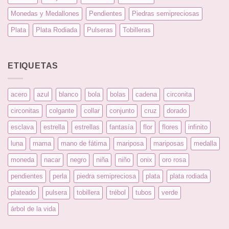
Monedas y Medallones
Pendientes
Piedras semipreciosas
Plata
Plata Rodiada
Pulseras
Tobilleras
ETIQUETAS
acero
azul
blanco
bola
bolas
cadena
circonita
circonitas
colgante
collar
conjunto
cruz
dorado
esclava
estrella
estrellas
fantasía
flor
flores
infinito
luna
mama
mano de fátima
mariposa
mariposas
medalla
moneda
nacar
negro
niña
niño
onix
oro rosa
pendientes
perla
piedra semipreciosa
plata
plata rodiada
plateado
pulsera
tobillera
trébol
tubos
verde
árbol de la vida