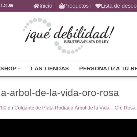
Inicio
Productos
Lista de deseo
1.21.59
 SHOP
LAS TIENDAS
PERSONALIZA TU R
da-arbol-de-la-vida-oro-rosa
700
en
Colgante de Plata Rodiada Árbol de la Vida – Oro Rosa