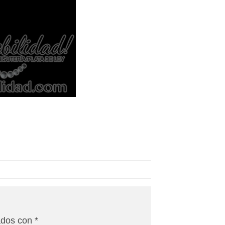
ados con
*