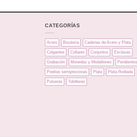
CATEGORÍAS
Acero
Bisutería
Cadenas de Acero y Plata
Colgantes
Collares
Conjuntos
Esclavas
Grabación
Monedas y Medallones
Pendiente
Piedras semipreciosas
Plata
Plata Rodiada
Pulseras
Tobilleras