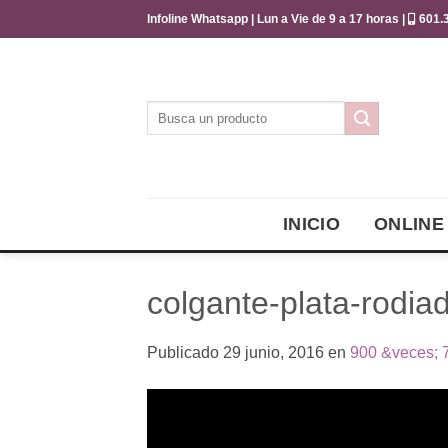
Saltar
Infoline Whatsapp | Lun a Vie de 9 a 17 horas |
601.3
al
contenido
Buscar
por:
INICIO
ONLINE
colgante-plata-rodia
Publicado
29 junio, 2016
en
900 &veces; 