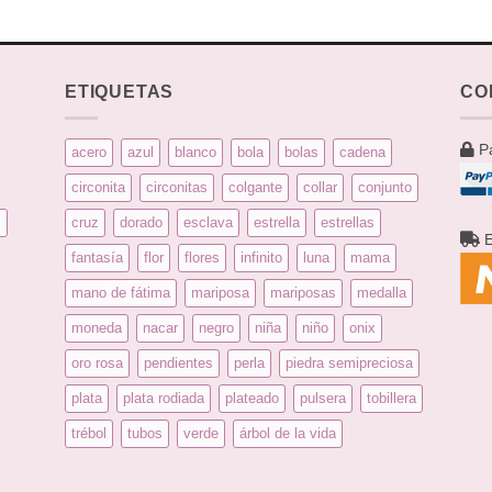
ETIQUETAS
CO
Pa
acero
azul
blanco
bola
bolas
cadena
circonita
circonitas
colgante
collar
conjunto
s
cruz
dorado
esclava
estrella
estrellas
E
fantasía
flor
flores
infinito
luna
mama
mano de fátima
mariposa
mariposas
medalla
moneda
nacar
negro
niña
niño
onix
oro rosa
pendientes
perla
piedra semipreciosa
plata
plata rodiada
plateado
pulsera
tobillera
trébol
tubos
verde
árbol de la vida