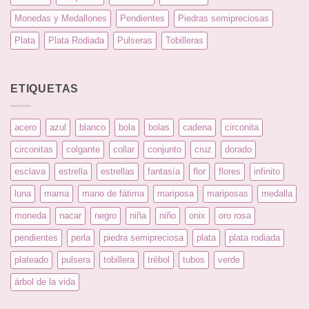
Monedas y Medallones
Pendientes
Piedras semipreciosas
Plata
Plata Rodiada
Pulseras
Tobilleras
ETIQUETAS
acero
azul
blanco
bola
bolas
cadena
circonita
circonitas
colgante
collar
conjunto
cruz
dorado
esclava
estrella
estrellas
fantasía
flor
flores
infinito
luna
mama
mano de fátima
mariposa
mariposas
medalla
moneda
nacar
negro
niña
niño
onix
oro rosa
pendientes
perla
piedra semipreciosa
plata
plata rodiada
plateado
pulsera
tobillera
trébol
tubos
verde
árbol de la vida