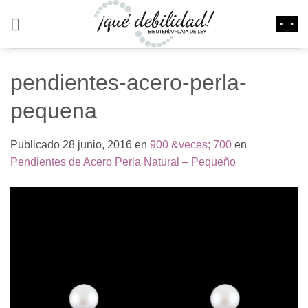
Saltar
al
contenido
pendientes-acero-perla-
pequena
Publicado
28 junio, 2016
en
900 &veces; 700
en
Pendientes de Acero Perla Natural – Pequeño