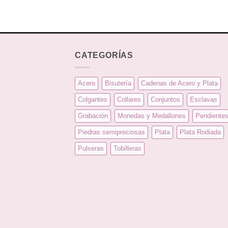
CATEGORÍAS
Acero
Bisutería
Cadenas de Acero y Plata
Colgantes
Collares
Conjuntos
Esclavas
Grabación
Monedas y Medallones
Pendiente
Piedras semipreciosas
Plata
Plata Rodiada
Pulseras
Tobilleras