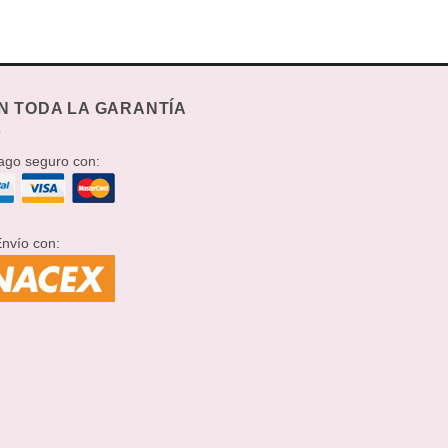
N TODA LA GARANTÍA
go seguro con:
nvío con: