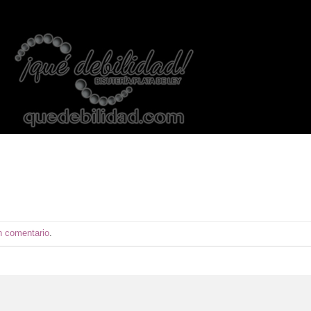
n comentario
.