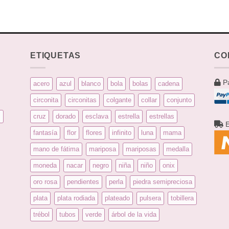
ETIQUETAS
CO
Pa
acero
azul
blanco
bola
bolas
cadena
circonita
circonitas
colgante
collar
conjunto
s
cruz
dorado
esclava
estrella
estrellas
E
fantasía
flor
flores
infinito
luna
mama
mano de fátima
mariposa
mariposas
medalla
moneda
nacar
negro
niña
niño
onix
oro rosa
pendientes
perla
piedra semipreciosa
plata
plata rodiada
plateado
pulsera
tobillera
trébol
tubos
verde
árbol de la vida