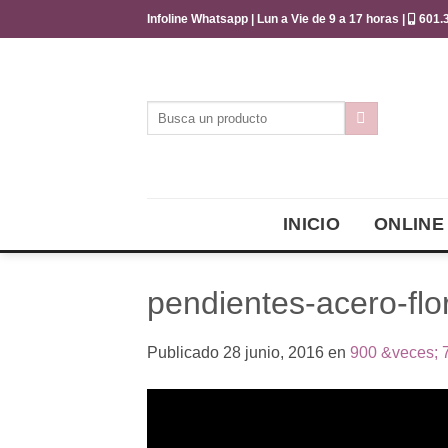
Saltar
Infoline Whatsapp | Lun a Vie de 9 a 17 horas |
601.3
al
contenido
Buscar
por:
INICIO
ONLINE
pendientes-acero-flor
Publicado
28 junio, 2016
en
900 &veces; 