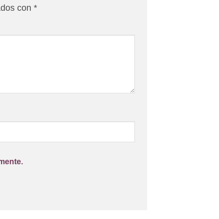
ados con
*
mente.