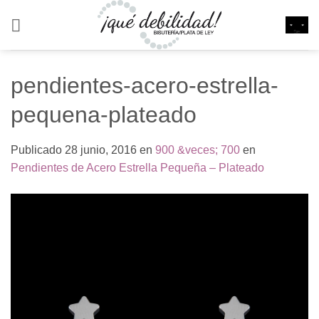
Saltar
al
contenido
pendientes-acero-estrella-
pequena-plateado
Publicado
28 junio, 2016
en
900 &veces; 700
en
Pendientes de Acero Estrella Pequeña – Plateado