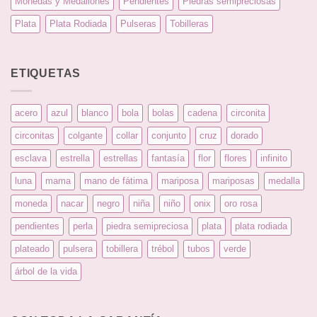
Monedas y Medallones
Pendientes
Piedras semipreciosas
Plata
Plata Rodiada
Pulseras
Tobilleras
ETIQUETAS
acero
azul
blanco
bola
bolas
cadena
circonita
circonitas
colgante
collar
conjunto
cruz
dorado
esclava
estrella
estrellas
fantasía
flor
flores
infinito
luna
mama
mano de fátima
mariposa
mariposas
medalla
moneda
nacar
negro
niña
niño
onix
oro rosa
pendientes
perla
piedra semipreciosa
plata
plata rodiada
plateado
pulsera
tobillera
trébol
tubos
verde
árbol de la vida