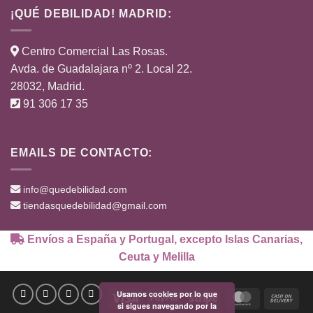
¡QUÉ DEBILIDAD! MADRID:
Centro Comercial Las Rosas.
Avda. de Guadalajara nº 2. Local 22.
28032, Madrid.
91 306 17 35
EMAILS DE CONTACTO:
info@quedebilidad.com
tiendasquedebilidad@gmail.com
Envíos a España y Portugal, excepto Islas Canarias,
Ceuta y Melilla
Usamos cookies por lo que
Visa
PayPal
Stripe
MasterCard
Cas
si sigues navegando por la
On