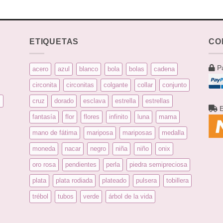
ETIQUETAS
CO
Pa
acero
azul
blanco
bola
bolas
cadena
circonita
circonitas
colgante
collar
conjunto
s
cruz
dorado
esclava
estrella
estrellas
E
fantasía
flor
flores
infinito
luna
mama
mano de fátima
mariposa
mariposas
medalla
moneda
nacar
negro
niña
niño
onix
oro rosa
pendientes
perla
piedra semipreciosa
plata
plata rodiada
plateado
pulsera
tobillera
trébol
tubos
verde
árbol de la vida