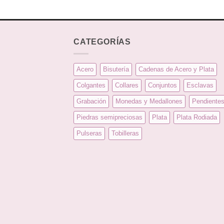
CATEGORÍAS
Acero
Bisutería
Cadenas de Acero y Plata
Colgantes
Collares
Conjuntos
Esclavas
Grabación
Monedas y Medallones
Pendiente
Piedras semipreciosas
Plata
Plata Rodiada
Pulseras
Tobilleras