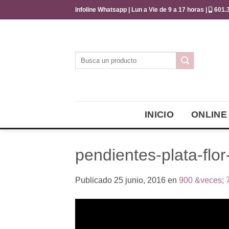
Saltar
Infoline Whatsapp | Lun a Vie de 9 a 17 horas |
601.3
al
contenido
Buscar
por:
INICIO
ONLINE
pendientes-plata-flor
Publicado
25 junio, 2016
en
900 &veces; 