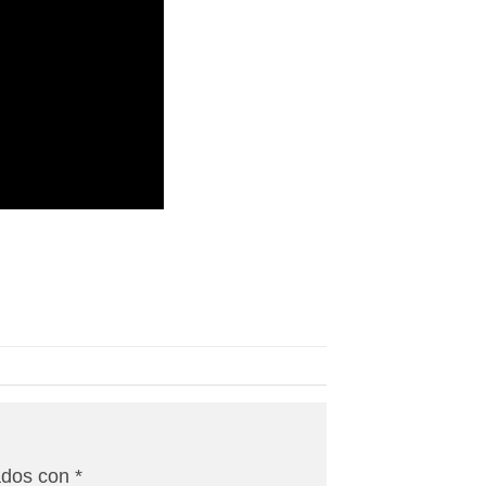
ados con
*