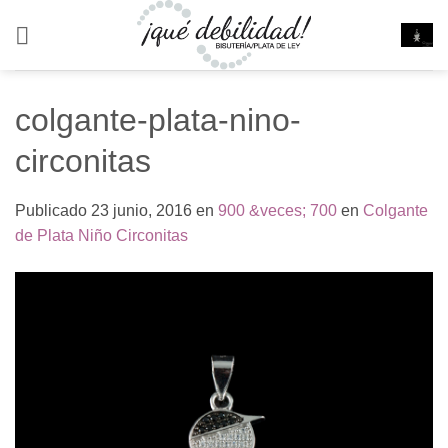
Saltar
al
contenido
colgante-plata-nino-
circonitas
Publicado
23 junio, 2016
en
900 &veces; 700
en
Colgante
de Plata Niño Circonitas