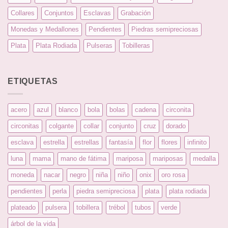
Collares
Conjuntos
Esclavas
Grabación
Monedas y Medallones
Pendientes
Piedras semipreciosas
Plata
Plata Rodiada
Pulseras
Tobilleras
ETIQUETAS
acero
azul
blanco
bola
bolas
cadena
circonita
circonitas
colgante
collar
conjunto
cruz
dorado
esclava
estrella
estrellas
fantasía
flor
flores
infinito
luna
mama
mano de fátima
mariposa
mariposas
medalla
moneda
nacar
negro
niña
niño
onix
oro rosa
pendientes
perla
piedra semipreciosa
plata
plata rodiada
plateado
pulsera
tobillera
trébol
tubos
verde
árbol de la vida