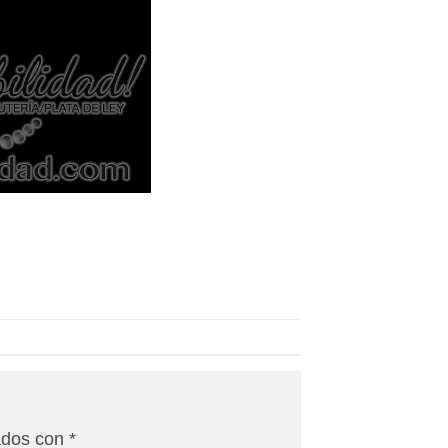
ados con
*