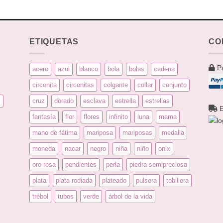
ETIQUETAS
CO
Pa
acero
azul
blanco
bola
bolas
cadena
circonita
circonitas
colgante
collar
conjunto
s
cruz
dorado
esclava
estrella
estrellas
E
fantasía
flor
flores
infinito
luna
mama
mano de fátima
mariposa
mariposas
medalla
moneda
nacar
negro
niña
niño
onix
oro rosa
pendientes
perla
piedra semipreciosa
plata
plata rodiada
plateado
pulsera
tobillera
trébol
tubos
verde
árbol de la vida