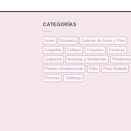
CATEGORÍAS
Acero
Bisutería
Cadenas de Acero y Plata
Colgantes
Collares
Conjuntos
Esclavas
Grabación
Monedas y Medallones
Pendiente
Piedras semipreciosas
Plata
Plata Rodiada
Pulseras
Tobilleras