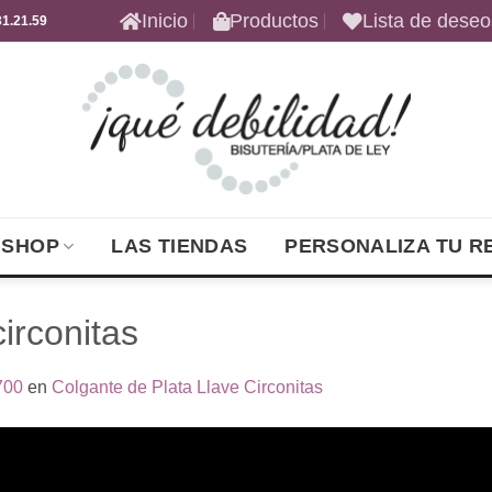
Inicio
Productos
Lista de deseo
1.21.59
 SHOP
LAS TIENDAS
PERSONALIZA TU R
circonitas
700
en
Colgante de Plata Llave Circonitas