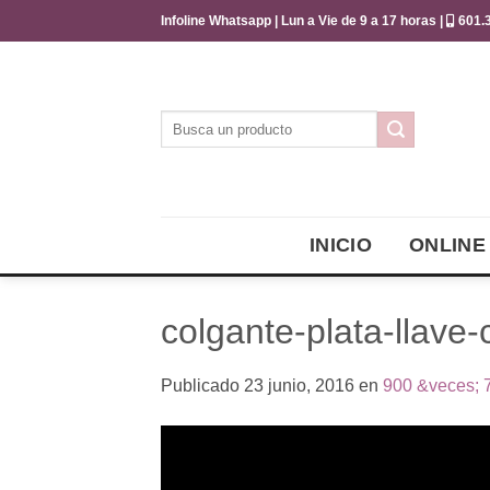
Saltar
Infoline Whatsapp | Lun a Vie de 9 a 17 horas |
601.3
al
contenido
Buscar
por:
INICIO
ONLINE
colgante-plata-llave-
Publicado
23 junio, 2016
en
900 &veces; 