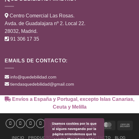
Centro Comercial Las Rosas.
Avda. de Guadalajara nº 2. Local 22.
28032, Madrid.
91 306 17 35
EMAILS DE CONTACTO:
info@quedebilidad.com
tiendasquedebilidad@gmail.com
Envíos a España y Portugal, excepto Islas Canarias,
Ceuta y Melilla
Usamos cookies por lo que
Visa
PayPal
Stripe
MasterCard
Cas
si sigues navegando por la
On
página entendemos que lo
INICIO
PRODUCTOS
LAS TIENDAS
CONTACTO
BLOG
Deli