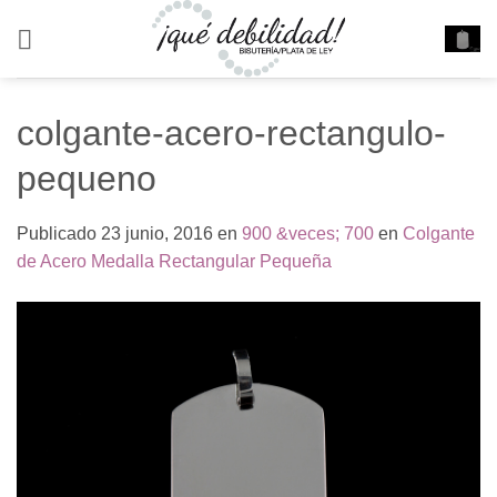
Saltar
al
contenido
colgante-acero-rectangulo-
pequeno
Publicado
23 junio, 2016
en
900 &veces; 700
en
Colgante
de Acero Medalla Rectangular Pequeña