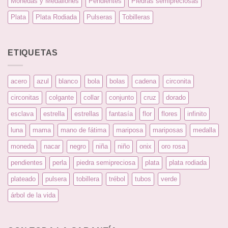
Monedas y Medallones
Pendientes
Piedras semipreciosas
Plata
Plata Rodiada
Pulseras
Tobilleras
ETIQUETAS
acero
azul
blanco
bola
bolas
cadena
circonita
circonitas
colgante
collar
conjunto
cruz
dorado
esclava
estrella
estrellas
fantasía
flor
flores
infinito
luna
mama
mano de fátima
mariposa
mariposas
medalla
moneda
nacar
negro
niña
niño
onix
oro rosa
pendientes
perla
piedra semipreciosa
plata
plata rodiada
plateado
pulsera
tobillera
trébol
tubos
verde
árbol de la vida