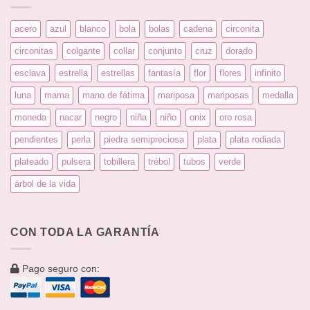
acero
azul
blanco
bola
bolas
cadena
circonita
circonitas
colgante
collar
conjunto
cruz
dorado
esclava
estrella
estrellas
fantasía
flor
flores
infinito
luna
mama
mano de fátima
mariposa
mariposas
medalla
moneda
nacar
negro
niña
niño
onix
oro rosa
pendientes
perla
piedra semipreciosa
plata
plata rodiada
plateado
pulsera
tobillera
trébol
tubos
verde
árbol de la vida
CON TODA LA GARANTÍA
Pago seguro con: