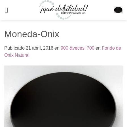
Saltar
al
contenido
Moneda-Onix
Publicado
21 abril, 2016
en
900 &veces; 700
en
Fondo de
Onix Natural