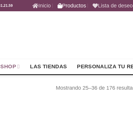
Inicio
Productos
Lista de deseo
1.21.59
 SHOP
LAS TIENDAS
PERSONALIZA TU R
Mostrando 25–36 de 176 result
Añadir
Aña
a la
a 
lista de
list