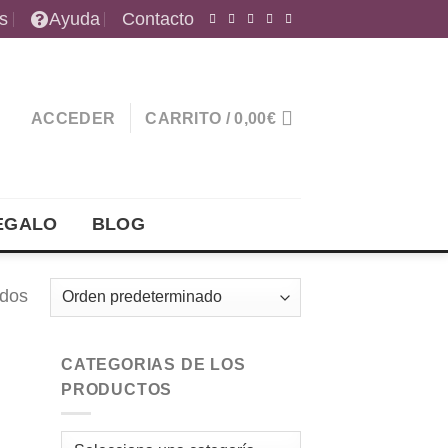
s
Ayuda
Contacto
ACCEDER
CARRITO /
0,00
€
EGALO
BLOG
ados
CATEGORIAS DE LOS
PRODUCTOS
dir
la
a de