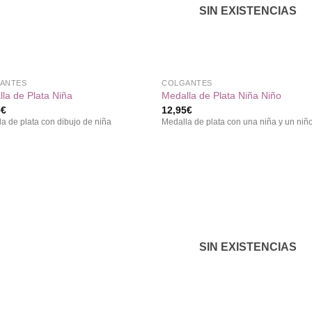
deseos
des
SIN EXISTENCIAS
+
ANTES
COLGANTES
la de Plata Niña
Medalla de Plata Niña Niño
5
€
12,95
€
a de plata con dibujo de niña
Medalla de plata con una niña y un niñ
Añadir
Aña
a la
a 
lista de
list
deseos
des
SIN EXISTENCIAS
+