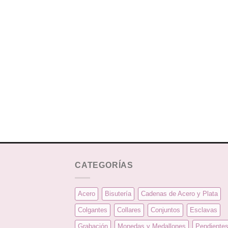
CATEGORÍAS
Acero
Bisutería
Cadenas de Acero y Plata
Colgantes
Collares
Conjuntos
Esclavas
Grabación
Monedas y Medallones
Pendiente