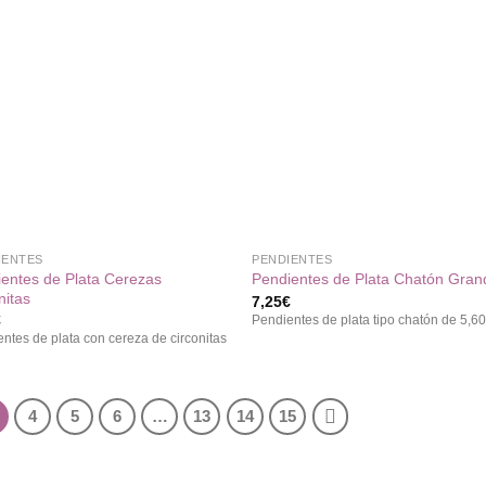
Añadir
Aña
a la
a 
lista de
list
deseos
des
+
IENTES
PENDIENTES
entes de Plata Cerezas
Pendientes de Plata Chatón Gran
nitas
7,25
€
€
Pendientes de plata tipo chatón de 5,
ntes de plata con cereza de circonitas
4
5
6
…
13
14
15