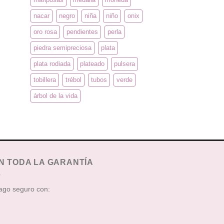
nacar
negro
niña
niño
onix
oro rosa
pendientes
perla
piedra semipreciosa
plata
plata rodiada
plateado
pulsera
tobillera
trébol
tubos
verde
árbol de la vida
N TODA LA GARANTÍA
go seguro con: