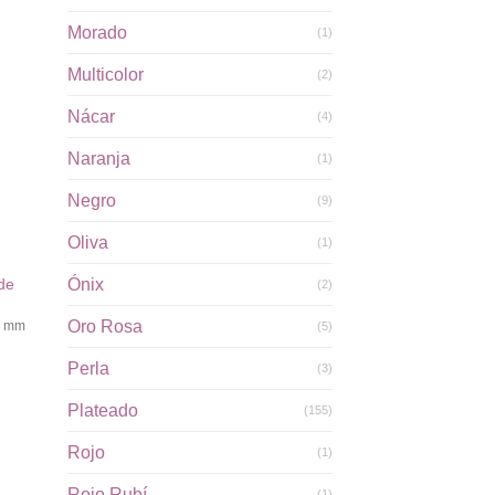
Morado
(1)
Multicolor
(2)
dir
la
Nácar
(4)
a de
eos
Naranja
(1)
Negro
(9)
Oliva
(1)
Ónix
de
(2)
Oro Rosa
60 mm
(5)
Perla
(3)
Plateado
(155)
Rojo
(1)
Rojo Rubí
(1)