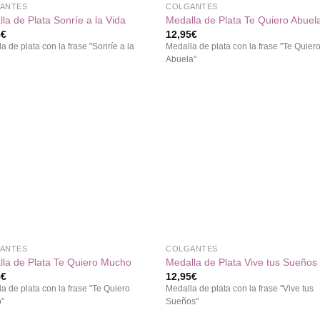
ANTES
COLGANTES
la de Plata Sonríe a la Vida
Medalla de Plata Te Quiero Abuel
5
€
12,95
€
a de plata con la frase "Sonríe a la
Medalla de plata con la frase "Te Quier
Abuela"
Añadir
Aña
a la
a 
lista de
list
deseos
des
+
ANTES
COLGANTES
la de Plata Te Quiero Mucho
Medalla de Plata Vive tus Sueños
5
€
12,95
€
a de plata con la frase "Te Quiero
Medalla de plata con la frase "Vive tus
"
Sueños"