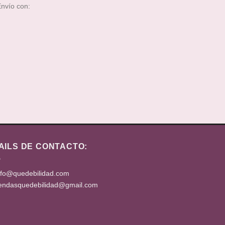
nvío con:
AILS DE CONTACTO:
nfo@quedebilidad.com
iendasquedebilidad@gmail.com