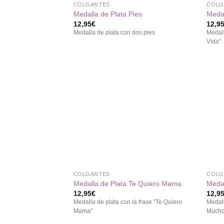
COLGANTES
COLG
Medalla de Plata Pies
Medal
12,95
€
12,9
Medalla de plata con dos pies
Medall
Vida"
Añadir
a la
lista de
deseos
+
+
COLGANTES
COLG
Medalla de Plata Te Quiero Mama
Medal
12,95
€
12,9
Medalla de plata con la frase "Te Quiero
Medall
Mama"
Mucho