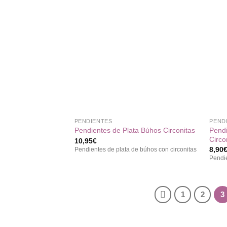
Añadir
a la
lista de
deseos
+
+
PENDIENTES
PEND
Pendi
Pendientes de Plata Búhos Circonitas
Circo
10,95
€
8,90
Pendientes de plata de búhos con circonitas
Pendie
1
2
3