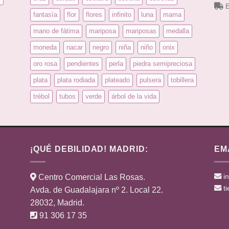
E
fantasía
flor
flores
infinito
luna
mama
mano de fátima
mariposa
mariposas
medalla
moneda
nacar
negro
niña
niño
onix
oro rosa
pendientes
perla
piedra semipreciosa
plata
plata rodiada
plateado
pulsera
tobillera
trébol
tubos
verde
árbol de la vida
¡QUÉ DEBILIDAD! MADRID:
EM
i
Centro Comercial Las Rosas.
t
Avda. de Guadalajara nº 2. Local 22.
28032, Madrid.
91 306 17 35