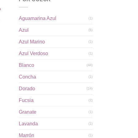
a
Aguamarina Azul
(1)
o
Azul
(6)
Azul Marino
(1)
Azul Verdoso
(1)
dir
la
Blanco
(44)
a de
eos
Concha
(1)
Dorado
(14)
Fucsia
(2)
Granate
(1)
Lavanda
(1)
Marrón
(1)