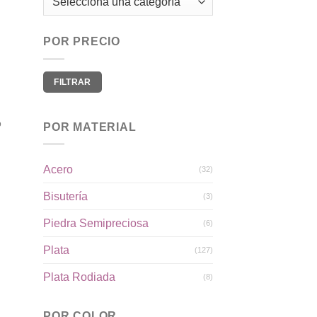
eos
POR PRECIO
Precio
Precio
FILTRAR
mínimo
máximo
o
POR MATERIAL
Acero
(32)
Bisutería
(3)
dir
la
Piedra Semipreciosa
(6)
a de
eos
Plata
(127)
Plata Rodiada
(8)
POR COLOR