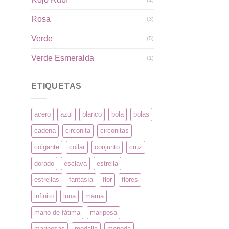
Rosa
(3)
Verde
(5)
Verde Esmeralda
(1)
ETIQUETAS
acero
azul
blanco
bola
bolas
cadena
circonita
circonitas
colgante
collar
conjunto
cruz
dorado
esclava
estrella
estrellas
fantasía
flor
flores
infinito
luna
mama
mano de fátima
mariposa
mariposas
medalla
moneda