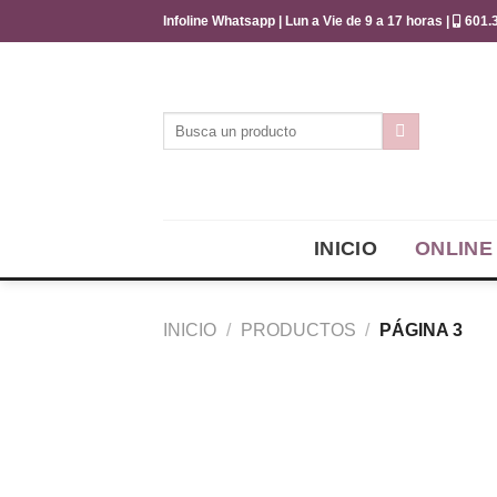
Saltar
Infoline Whatsapp | Lun a Vie de 9 a 17 horas |
601.3
al
contenido
Buscar
por:
INICIO
ONLINE
INICIO
/
PRODUCTOS
/
PÁGINA 3
Añadir
a la
lista de