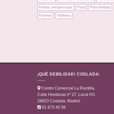
Piedras semipreciosas
Plata
Plata Rodiada
Pulseras
Tobilleras
¡QUÉ DEBILIDAD! COSLADA:
Centro Comercial La Rambla.
Calle Honduras nº 27. Local H3.
28823 Coslada, Madrid.
91 673 40 56