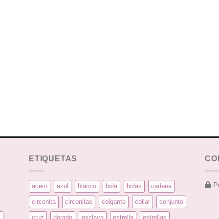
ETIQUETAS
CO
Pa
acero
azul
blanco
bola
bolas
cadena
circonita
circonitas
colgante
collar
conjunto
s
cruz
dorado
esclava
estrella
estrellas