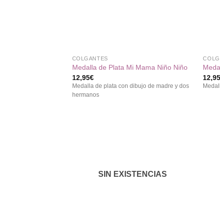
deseos
+
+
COLGANTES
COLG
Medalla de Plata Mi Mama Niño Niño
Medal
12,95
€
12,9
Medalla de plata con dibujo de madre y dos
Medall
hermanos
Añadir
a la
lista de
deseos
SIN EXISTENCIAS
+
+