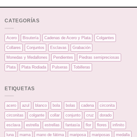
CATEGORÍAS
Acero
Bisutería
Cadenas de Acero y Plata
Colgantes
Collares
Conjuntos
Esclavas
Grabación
Monedas y Medallones
Pendientes
Piedras semipreciosas
Plata
Plata Rodiada
Pulseras
Tobilleras
ETIQUETAS
acero
azul
blanco
bola
bolas
cadena
circonita
circonitas
colgante
collar
conjunto
cruz
dorado
esclava
estrella
estrellas
fantasía
flor
flores
infinito
luna
mama
mano de fátima
mariposa
mariposas
medalla