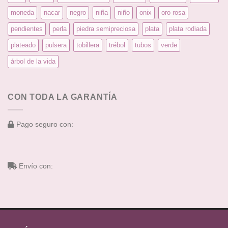
moneda
nacar
negro
niña
niño
onix
oro rosa
pendientes
perla
piedra semipreciosa
plata
plata rodiada
plateado
pulsera
tobillera
trébol
tubos
verde
árbol de la vida
CON TODA LA GARANTÍA
Pago seguro con:
Envío con: