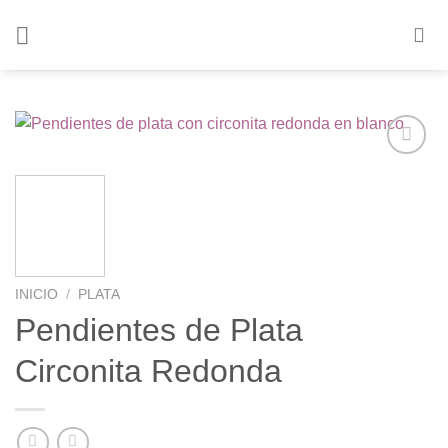
Saltar
al
contenido
Añadir
a la
lista de
deseos
INICIO
/
PLATA
Pendientes de Plata
Circonita Redonda