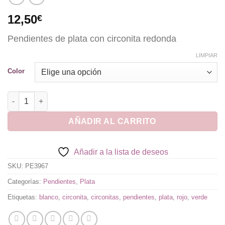
12,50
€
Pendientes de plata con circonita redonda
LIMPIAR
Color
Pendientes de Plata Circonita Redonda cantidad
AÑADIR AL CARRITO
Añadir a la lista de deseos
SKU:
PE3967
Categorías:
Pendientes
,
Plata
Etiquetas:
blanco
,
circonita
,
circonitas
,
pendientes
,
plata
,
rojo
,
verde