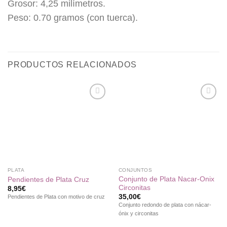
Grosor: 4,25 milímetros.
Peso: 0.70 gramos (con tuerca).
PRODUCTOS RELACIONADOS
Añadir
Añadir
a la
a la
lista de
lista de
deseos
deseos
PLATA
CONJUNTOS
Conjunto de Plata Nacar-Onix
Pendientes de Plata Cruz
Circonitas
8,95
€
35,00
€
Pendientes de Plata con motivo de cruz
Conjunto redondo de plata con nácar-
ónix y circonitas