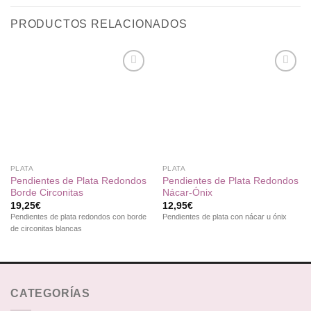
PRODUCTOS RELACIONADOS
Añadir
Añadir
a la
a la
lista de
lista de
deseos
deseos
PLATA
PLATA
Pendientes de Plata Redondos
Pendientes de Plata Redondos
Borde Circonitas
Nácar-Ónix
19,25
€
12,95
€
Pendientes de plata redondos con borde
Pendientes de plata con nácar u ónix
de circonitas blancas
CATEGORÍAS