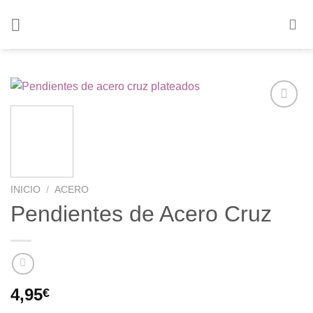
Saltar
al
contenido
Añadir
a la
lista de
deseos
INICIO
/
ACERO
Pendientes de Acero Cruz
4,95
€