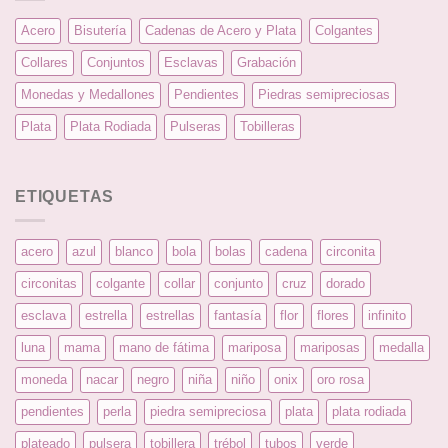
Acero
Bisutería
Cadenas de Acero y Plata
Colgantes
Collares
Conjuntos
Esclavas
Grabación
Monedas y Medallones
Pendientes
Piedras semipreciosas
Plata
Plata Rodiada
Pulseras
Tobilleras
ETIQUETAS
acero
azul
blanco
bola
bolas
cadena
circonita
circonitas
colgante
collar
conjunto
cruz
dorado
esclava
estrella
estrellas
fantasía
flor
flores
infinito
luna
mama
mano de fátima
mariposa
mariposas
medalla
moneda
nacar
negro
niña
niño
onix
oro rosa
pendientes
perla
piedra semipreciosa
plata
plata rodiada
plateado
pulsera
tobillera
trébol
tubos
verde