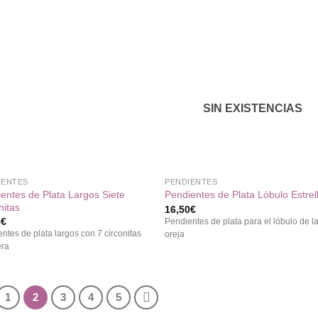
Añadir
Aña
a la
a 
lista de
list
deseos
des
SIN EXISTENCIAS
+
IENTES
PENDIENTES
entes de Plata Largos Siete
Pendientes de Plata Lóbulo Estrel
nitas
16,50
€
5
€
Pendientes de plata para el lóbulo de l
ntes de plata largos con 7 circonitas
oreja
era
1
2
3
4
5