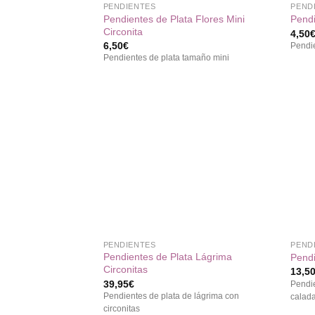
PENDIENTES
PEND
Pendientes de Plata Flores Mini
Pendi
Circonita
4,50
6,50
€
Pendie
Pendientes de plata tamaño mini
Añadir
a la
lista de
deseos
+
+
PENDIENTES
PEND
Pendientes de Plata Lágrima
Pendi
Circonitas
13,5
39,95
€
Pendie
Pendientes de plata de lágrima con
calad
circonitas