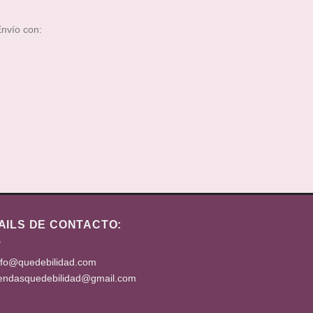
nvío con:
AILS DE CONTACTO:
nfo@quedebilidad.com
iendasquedebilidad@gmail.com