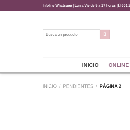
Saltar
Infoline Whatsapp | Lun a Vie de 9 a 17 horas |
601.3
al
contenido
Buscar
por:
INICIO
ONLINE
INICIO
/
PENDIENTES
/
PÁGINA 2
Añadir
a la
lista de