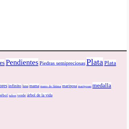
Plata
Pendientes
es
Plata
Piedras semipreciosas
medalla
lores
infinito
mama
mariposa
luna
mano de fátima
mariposas
árbol de la vida
trébol
verde
tubos