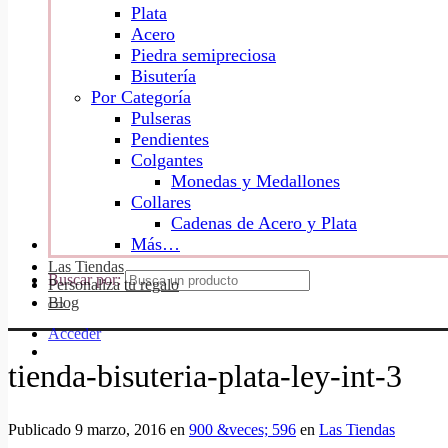
Plata
Acero
Piedra semipreciosa
Bisutería
Por Categoría
Pulseras
Pendientes
Colgantes
Monedas y Medallones
Collares
Cadenas de Acero y Plata
Más…
Las Tiendas
Buscar por:
Personaliza tu regalo
Blog
Acceder
tienda-bisuteria-plata-ley-int-3
Publicado
9 marzo, 2016
en
900 &veces; 596
en
Las Tiendas