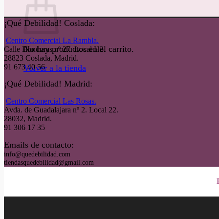
¡Qué Debilidad! Coslada:
Centro Comercial La Rambla.
No hay productos en el carrito.
Calle Honduras nº 27. Local H3.
28823 Coslada, Madrid.
91 673 40 56
Volver a la tienda
¡Qué Debilidad! Madrid:
Centro Comercial Las Rosas.
Avda. de Guadalajara nº 2. Local 22.
28032, Madrid.
91 306 17 35
Emails de contacto:
info@quedebilidad.com
tiendasquedebilidad@gmail.com