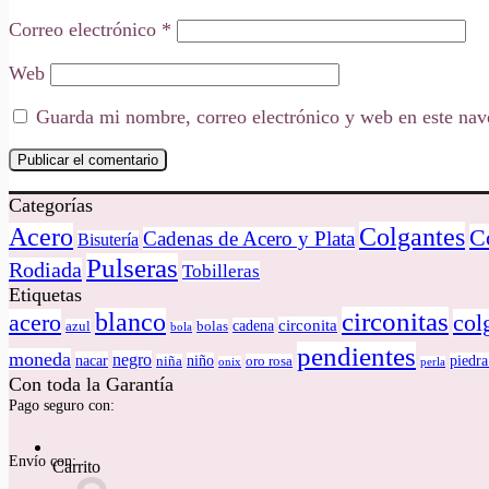
Correo electrónico
*
Web
Guarda mi nombre, correo electrónico y web en este nav
Categorías
Colgantes
Acero
C
Cadenas de Acero y Plata
Bisutería
Pulseras
Rodiada
Tobilleras
Etiquetas
circonitas
blanco
acero
col
circonita
cadena
azul
bolas
bola
pendientes
moneda
negro
nacar
niño
piedra
niña
oro rosa
onix
perla
Con toda la Garantía
Pago seguro con:
Envío con:
Carrito