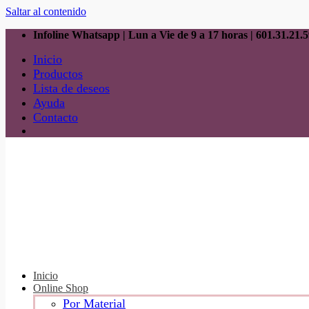
Saltar al contenido
Infoline Whatsapp | Lun a Vie de 9 a 17 horas |
601.31.21.5
Inicio
Productos
Lista de deseos
Ayuda
Contacto
Inicio
Online Shop
Por Material