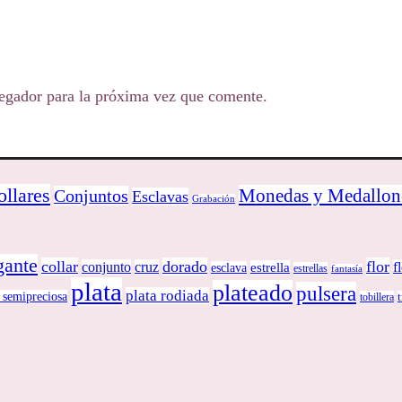
egador para la próxima vez que comente.
ollares
Monedas y Medallon
Conjuntos
Esclavas
Grabación
gante
collar
dorado
flor
conjunto
cruz
f
estrella
esclava
estrellas
fantasía
plata
plateado
pulsera
plata rodiada
 semipreciosa
tobillera