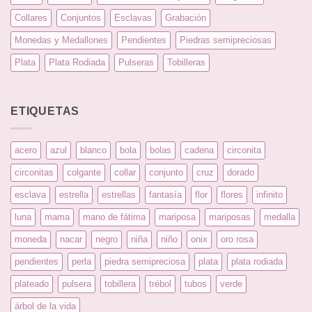
Collares
Conjuntos
Esclavas
Grabación
Monedas y Medallones
Pendientes
Piedras semipreciosas
Plata
Plata Rodiada
Pulseras
Tobilleras
ETIQUETAS
acero
azul
blanco
bola
bolas
cadena
circonita
circonitas
colgante
collar
conjunto
cruz
dorado
esclava
estrella
estrellas
fantasía
flor
flores
infinito
luna
mama
mano de fátima
mariposa
mariposas
medalla
moneda
nacar
negro
niña
niño
onix
oro rosa
pendientes
perla
piedra semipreciosa
plata
plata rodiada
plateado
pulsera
tobillera
trébol
tubos
verde
árbol de la vida