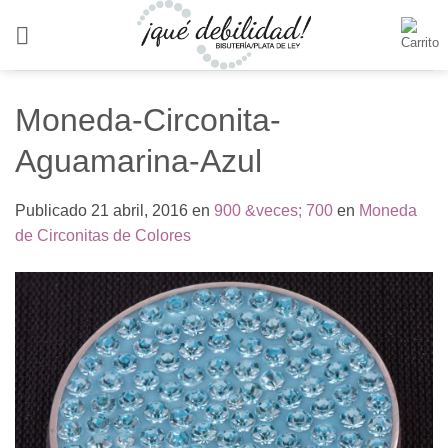
Saltar
al
contenido
Moneda-Circonita-
Aguamarina-Azul
Publicado
21 abril, 2016
en
900 &veces; 700
en
Moneda
de Circonitas de Colores