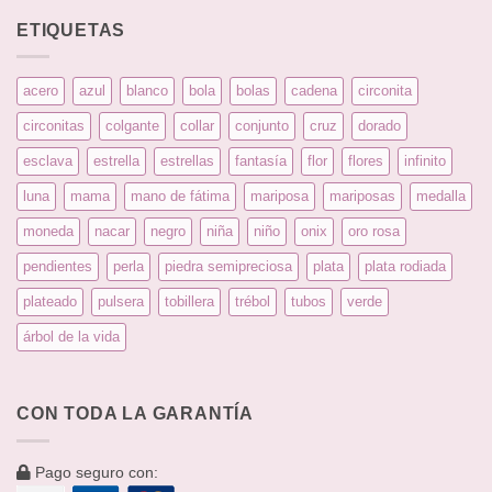
ETIQUETAS
acero
azul
blanco
bola
bolas
cadena
circonita
circonitas
colgante
collar
conjunto
cruz
dorado
esclava
estrella
estrellas
fantasía
flor
flores
infinito
luna
mama
mano de fátima
mariposa
mariposas
medalla
moneda
nacar
negro
niña
niño
onix
oro rosa
pendientes
perla
piedra semipreciosa
plata
plata rodiada
plateado
pulsera
tobillera
trébol
tubos
verde
árbol de la vida
CON TODA LA GARANTÍA
Pago seguro con: